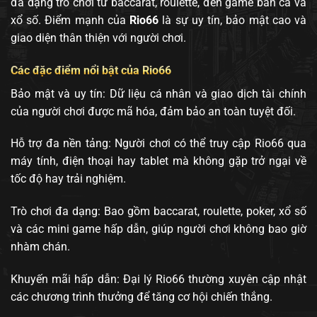
đa dạng trò chơi từ baccarat, roulette, đến game bắn cá và
xổ số. Điểm mạnh của
Rio66
là sự uy tín, bảo mật cao và
giao diện thân thiện với người chơi.
Các đặc điểm nổi bật của Rio66
Bảo mật và uy tín: Dữ liệu cá nhân và giao dịch tài chính
của người chơi được mã hóa, đảm bảo an toàn tuyệt đối.
Hỗ trợ đa nền tảng: Người chơi có thể truy cập Rio66 qua
máy tính, điện thoại hay tablet mà không gặp trở ngại về
tốc độ hay trải nghiệm.
Trò chơi đa dạng: Bao gồm baccarat, roulette, poker, xổ số
và các mini game hấp dẫn, giúp người chơi không bao giờ
nhàm chán.
Khuyến mãi hấp dẫn: Đại lý Rio66 thường xuyên cập nhật
các chương trình thưởng để tăng cơ hội chiến thắng.