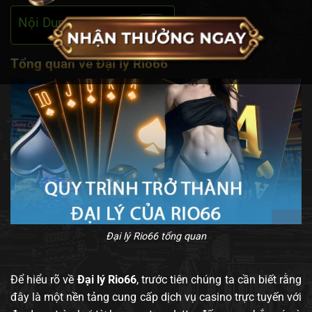
Nội Dung Bài Viết
Tổng quan về Đại lý
Rio66
Đại lý Rio66 tổng quan
Để hiểu rõ về
Đại lý Rio66
, trước tiên chúng ta cần biết rằng
đây là một nền tảng cung cấp dịch vụ casino trực tuyến với