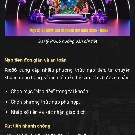
Đại lý Rio66 hướng dẫn chi tiết
Nạp tiền đơn giản và an toàn
Rio66
cung cấp nhiều phương thức nạp tiền, từ chuyển
khoản ngân hàng, ví điện tử đến thẻ cào. Các bước cơ bản:
Chọn mục “Nạp tiền” trong tài khoản.
Chọn phương thức nạp phù hợp.
Nhập số tiền và xác nhận giao dịch.
Rút tiền nhanh chóng