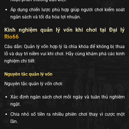
Áp dụng chiến lược phù hợp giúp người chơi kiểm soát
ngân sách và tối đa hóa lợi nhuận.
Kinh nghiệm quản lý vốn khi chơi tại Đại lý
Rio66
Câu dẫn: Quản lý vốn hợp lý là chìa khóa để không bị thua
lỗ và duy trì niềm vui khi chơi. Hãy cùng khám phá các kinh
nghiệm chi tiết:
Nguyên tắc quản lý vốn
Nguyên tắc quản lý vốn chơi:
Xác định ngân sách chơi mỗi ngày và tuân thủ nghiêm
ngặt.
Chia nhỏ số tiền ra nhiều phiên chơi thay vì cược một
lần.