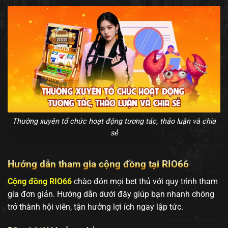
Thường xuyên tổ chức hoạt động tương tác, thảo luận và chia
sẻ
Hướng dẫn tham gia cộng đồng tại RIO66
Cộng đồng RIO66
chào đón mọi bet thủ với quy trình tham
gia đơn giản. Hướng dẫn dưới đây giúp bạn nhanh chóng
trở thành hội viên, tận hưởng lợi ích ngay lập tức.