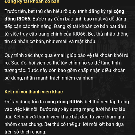
Đăng ký tài khoản cơ bản
Trước tiên, bet thủ cần hiểu rõ quy trình đăng ký tại
cộng
đồng RIO66
. Bước này đảm bảo tính bảo mật và dễ dàng
tiếp cận các tính năng. Đăng ký tài khoản cơ bản bắt đầu
từ việc truy cập trang chính của RIO66. Bet thủ nhập thông
tin cá nhân cơ bản, như email và mật khẩu.
Quy trình xác thực qua email giúp bảo vệ tài khoản khỏi rủi
ro. Sau đó, hội viên có thể tùy chỉnh hồ sơ để tăng tính
tương tác. Bước này còn bao gồm chấp nhận điều khoản
sử dụng, nhấn mạnh trách nhiệm cá nhân.
Kết nối với thành viên khác
Để tận dụng tối đa
cộng đồng RIO66
, bet thủ nên tập trung
vào việc kết nối. Bước này xây dựng mạng lưới hỗ trợ lâu
dài. Kết nối với thành viên khác bắt đầu từ việc tham gia
nhóm chat chung. Bet thủ có thể gửi lời mời kết bạn dựa
trên sở thích chung.