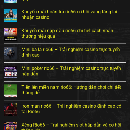
Khuyến mãi hoàn trả rio66 cơ hội vàng tăng lợi
nhuận casino
Khuyến mãi nạp đầu rio66 chi tiết cách nhận
thưởng hiệu quả
Mini ba lá rio66 – Trải nghiệm casino trực tuyến
đỉnh cao
Mini poker rio66 – Trải nghiệm casino trực tuyến
hấp dẫn
Tiến lên miền nam rio66: Hướng dẫn chơi chi tiết
thắng dễ
Iron man rio66 – Trải nghiệm casino đỉnh cao có
tại Rio66
Xèng Rio66 – Trải nghiệm slot hấp dẫn và cơ hội