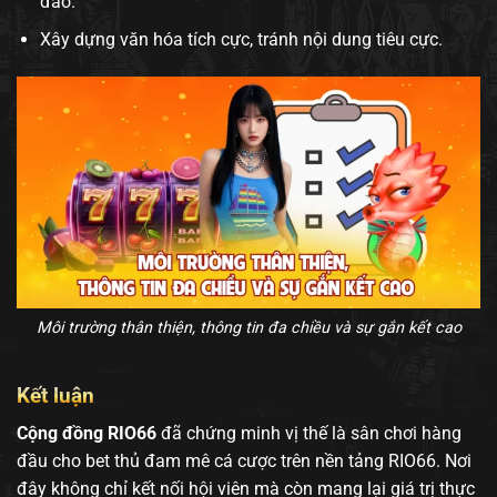
đáo.
Xây dựng văn hóa tích cực, tránh nội dung tiêu cực.
Môi trường thân thiện, thông tin đa chiều và sự gắn kết cao
Kết luận
Cộng đồng RIO66
đã chứng minh vị thế là sân chơi hàng
đầu cho bet thủ đam mê cá cược trên nền tảng RIO66. Nơi
đây không chỉ kết nối hội viên mà còn mang lại giá trị thực