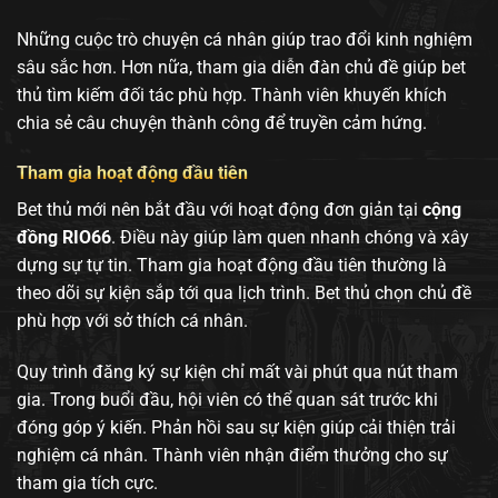
Những cuộc trò chuyện cá nhân giúp trao đổi kinh nghiệm
sâu sắc hơn. Hơn nữa, tham gia diễn đàn chủ đề giúp bet
thủ tìm kiếm đối tác phù hợp. Thành viên khuyến khích
chia sẻ câu chuyện thành công để truyền cảm hứng.
Tham gia hoạt động đầu tiên
Bet thủ mới nên bắt đầu với hoạt động đơn giản tại
cộng
đồng RIO66
. Điều này giúp làm quen nhanh chóng và xây
dựng sự tự tin. Tham gia hoạt động đầu tiên thường là
theo dõi sự kiện sắp tới qua lịch trình. Bet thủ chọn chủ đề
phù hợp với sở thích cá nhân.
Quy trình đăng ký sự kiện chỉ mất vài phút qua nút tham
gia. Trong buổi đầu, hội viên có thể quan sát trước khi
đóng góp ý kiến. Phản hồi sau sự kiện giúp cải thiện trải
nghiệm cá nhân. Thành viên nhận điểm thưởng cho sự
tham gia tích cực.