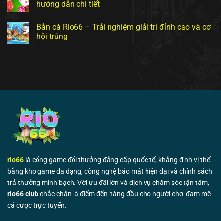
hướng dẫn chi tiết
Bắn cá Rio66 – Trải nghiệm giải trí đỉnh cao và cơ
hội trúng
rio66
là cổng game đổi thưởng đẳng cấp quốc tế, khẳng định vị thế
bằng kho game đa dạng, công nghệ bảo mật hiện đại và chính sách
trả thưởng minh bạch. Với ưu đãi lớn và dịch vụ chăm sóc tận tâm,
rio66 club
chắc chắn là điểm đến hàng đầu cho người chơi đam mê
cá cược trực tuyến.