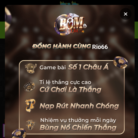
Chuyển
đến
×
nội
dung
ĐĂNG KÝ
ĐĂNG NHẬP
Rio66
Trang Chủ
»
Hướng dẫn Rio66
»
Cộng Đồng RIO66 – Nơi
Hội Tụ Bet Thủ Đam Mê Cá Cược
HƯỚNG DẪN RIO66
Cộng Đồng RIO66 – Nơi Hội Tụ Bet
Thủ Đam Mê Cá Cược
ĐÃ ĐĂNG TRÊN
THÁNG 12 26, 2025
BỞI
ADMIN
26
Th12