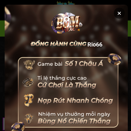
Chuyển
đến
×
nội
dung
ĐĂNG KÝ
ĐĂNG NHẬP
Rio66
Trang Chủ
»
Game Rio66
»
Game bài đổi thưởng Rio66:
Kinh nghiệm và hướng dẫn chi tiết
GAME RIO66
Game bài đổi thưởng Rio66: Kinh
nghiệm và hướng dẫn chi tiết
ĐÃ ĐĂNG TRÊN
THÁNG 9 11, 2025
BỞI
CONTENT EDITOR
11
Th9