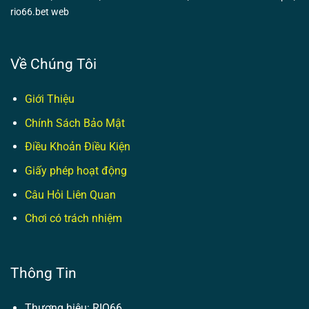
rio66.bet web
Về Chúng Tôi
Giới Thiệu
Chính Sách Bảo Mật
Điều Khoản Điều Kiện
Giấy phép hoạt động
Câu Hỏi Liên Quan
Chơi có trách nhiệm
Thông Tin
Thương hiệu: RIO66