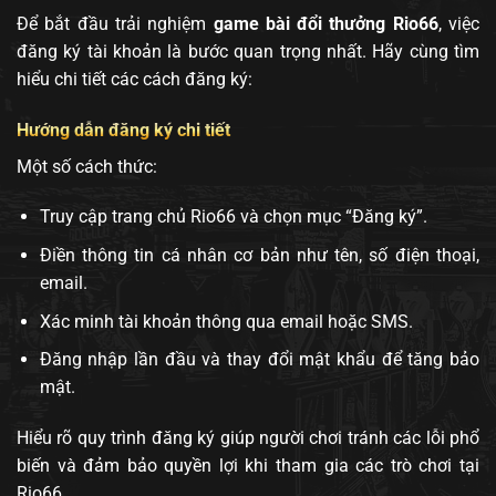
Để bắt đầu trải nghiệm
game bài đổi thưởng Rio66
, việc
đăng ký tài khoản là bước quan trọng nhất. Hãy cùng tìm
hiểu chi tiết các cách đăng ký:
Hướng dẫn đăng ký chi tiết
Một số cách thức:
Truy cập trang chủ Rio66 và chọn mục “Đăng ký”.
Điền thông tin cá nhân cơ bản như tên, số điện thoại,
email.
Xác minh tài khoản thông qua email hoặc SMS.
Đăng nhập lần đầu và thay đổi mật khẩu để tăng bảo
mật.
Hiểu rõ quy trình đăng ký giúp người chơi tránh các lỗi phổ
biến và đảm bảo quyền lợi khi tham gia các trò chơi tại
Rio66.