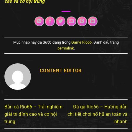
cao và cơ hội trúng
Mục nhập này đã được đăng trong
Game Rio66
. Đánh dấu trang
permalink
.
CONTENT EDITOR
Bắn cá Rio66 – Trải nghiệm
Đá gà Rio66 – Hướng dẫn
giải trí đỉnh cao và cơ hội
chi tiết chơi nổ hũ an toàn và
trúng
nhanh