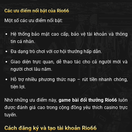
Các ưu điểm nổi bật của Rio66
Một số các ưu điểm nổi bật:
Hệ thống bảo mật cao cấp, bảo vệ tài khoản và thông
tin cá nhân.
Đa dạng trò chơi với cơ hội thưởng hấp dẫn.
Giao diện trực quan, dễ thao tác cho cả người mới và
người chơi lâu năm.
Hỗ trợ nhiều phương thức nạp – rút tiền nhanh chóng,
tiện lợi.
Nhờ những ưu điểm này,
game bài đổi thưởng Rio66
luôn
được đánh giá cao trong cộng đồng yêu thích casino trực
tuyến.
Cách đăng ký và tạo tài khoản Rio66