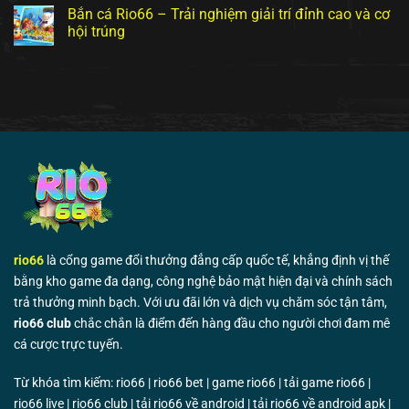
Bắn cá Rio66 – Trải nghiệm giải trí đỉnh cao và cơ
hội trúng
rio66
là cổng game đổi thưởng đẳng cấp quốc tế, khẳng định vị thế
bằng kho game đa dạng, công nghệ bảo mật hiện đại và chính sách
trả thưởng minh bạch. Với ưu đãi lớn và dịch vụ chăm sóc tận tâm,
rio66 club
chắc chắn là điểm đến hàng đầu cho người chơi đam mê
cá cược trực tuyến.
Từ khóa tìm kiếm: rio66 | rio66 bet | game rio66 | tải game rio66 |
rio66 live | rio66 club | tải rio66 về android | tải rio66 về android apk |