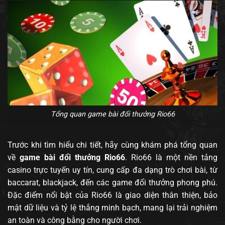
Tổng quan game bài đổi thưởng Rio66
Trước khi tìm hiểu chi tiết, hãy cùng khám phá tổng quan
về
game bài đổi thưởng Rio66
. Rio66 là một nền tảng
casino trực tuyến uy tín, cung cấp đa dạng trò chơi bài, từ
baccarat, blackjack, đến các game đổi thưởng phong phú.
Đặc điểm nổi bật của Rio66 là giao diện thân thiện, bảo
mật dữ liệu và tỷ lệ thắng minh bạch, mang lại trải nghiệm
an toàn và công bằng cho người chơi.