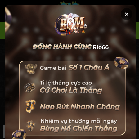
Chuyển
đến
×
nội
dung
ĐĂNG KÝ
ĐĂNG NHẬP
Rio66
Trang Chủ
»
Game Rio66
»
Rio Bet – Trải nghiệm casino
trực tuyến đỉnh cao tại Rio66
GAME RIO66
Rio Bet – Trải nghiệm casino trực
tuyến đỉnh cao tại Rio66
ĐÃ ĐĂNG TRÊN
THÁNG 9 11, 2025
BỞI
CONTENT EDITOR
11
Th9