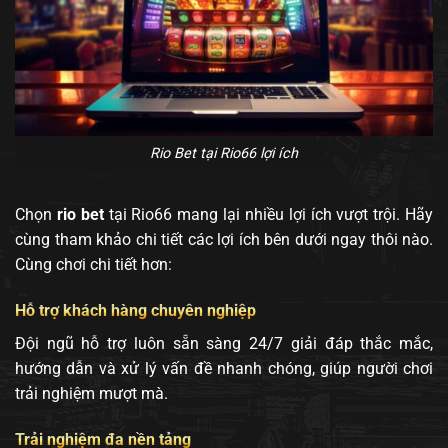
Rio Bet tại Rio66 lợi ích
Chọn
rio bet
tại Rio66 mang lại nhiều lợi ích vượt trội. Hãy
cùng tham khảo chi tiết các lợi ích bên dưới ngay thôi nào.
Cùng chơi chi tiết hơn:
Hỗ trợ khách hàng chuyên nghiệp
Đội ngũ hỗ trợ luôn sẵn sàng 24/7 giải đáp thắc mắc,
hướng dẫn và xử lý vấn đề nhanh chóng, giúp người chơi
trải nghiệm mượt mà.
Trải nghiệm đa nền tảng