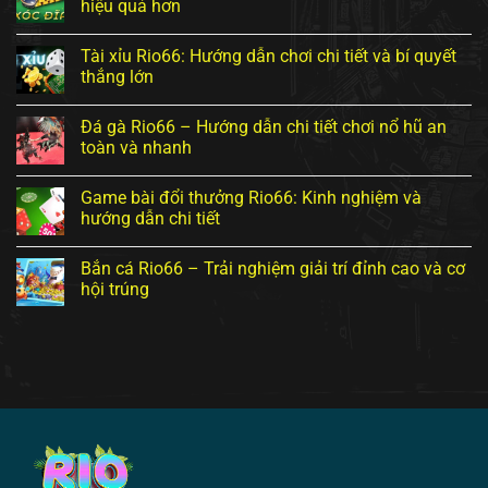
hiệu quả hơn
Tài xỉu Rio66: Hướng dẫn chơi chi tiết và bí quyết
thắng lớn
Đá gà Rio66 – Hướng dẫn chi tiết chơi nổ hũ an
toàn và nhanh
Game bài đổi thưởng Rio66: Kinh nghiệm và
hướng dẫn chi tiết
Bắn cá Rio66 – Trải nghiệm giải trí đỉnh cao và cơ
hội trúng