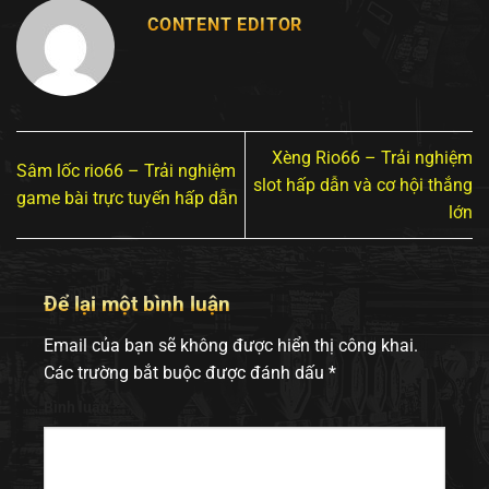
CONTENT EDITOR
Xèng Rio66 – Trải nghiệm
Sâm lốc rio66 – Trải nghiệm
slot hấp dẫn và cơ hội thắng
game bài trực tuyến hấp dẫn
lớn
Để lại một bình luận
Email của bạn sẽ không được hiển thị công khai.
Các trường bắt buộc được đánh dấu
*
Bình luận
*