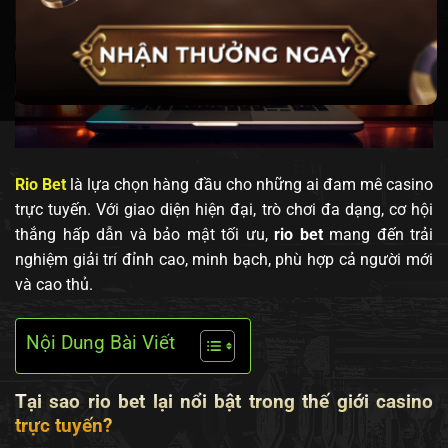
Rio Bet
là lựa chọn hàng đầu cho những ai đam mê casino
trực tuyến. Với giao diện hiện đại, trò chơi đa dạng, cơ hội
thắng hấp dẫn và bảo mật tối ưu,
rio bet
mang đến trải
nghiệm giải trí đỉnh cao, minh bạch, phù hợp cả người mới
và cao thủ.
Nội Dung Bài Viết
Tại sao rio bet lại nổi bật trong thế giới casino
trực tuyến?