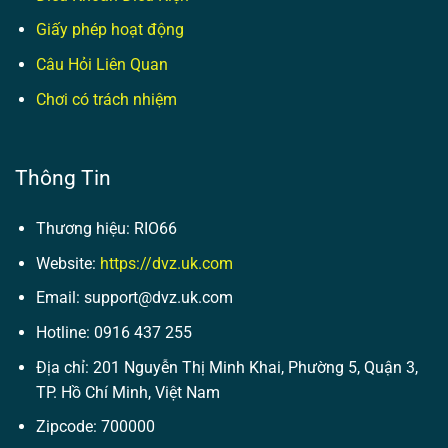
Giấy phép hoạt động
Câu Hỏi Liên Quan
Chơi có trách nhiệm
Thông Tin
Thương hiệu: RIO66
Website:
https://dvz.uk.com
Email:
support@dvz.uk.com
Hotline: 0916 437 255
Địa chỉ: 201 Nguyễn Thị Minh Khai, Phường 5, Quận 3,
TP. Hồ Chí Minh, Việt Nam
Zipcode: 700000