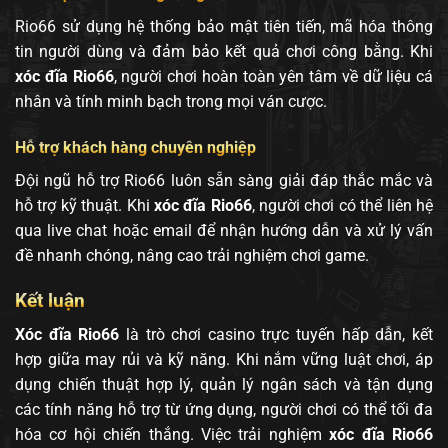
Rio66 sử dụng hệ thống bảo mật tiên tiến, mã hóa thông
tin người dùng và đảm bảo kết quả chơi công bằng. Khi
xóc đĩa Rio66
, người chơi hoàn toàn yên tâm về dữ liệu cá
nhân và tính minh bạch trong mọi ván cược.
Hỗ trợ khách hàng chuyên nghiệp
Đội ngũ hỗ trợ Rio66 luôn sẵn sàng giải đáp thắc mắc và
hỗ trợ kỹ thuật. Khi
xóc đĩa Rio66
, người chơi có thể liên hệ
qua live chat hoặc email để nhận hướng dẫn và xử lý vấn
đề nhanh chóng, nâng cao trải nghiệm chơi game.
Kết luận
Xóc đĩa Rio66
là trò chơi casino trực tuyến hấp dẫn, kết
hợp giữa may rủi và kỹ năng. Khi nắm vững luật chơi, áp
dụng chiến thuật hợp lý, quản lý ngân sách và tận dụng
các tính năng hỗ trợ từ ứng dụng, người chơi có thể tối đa
hóa cơ hội chiến thắng. Việc trải nghiệm
xóc đĩa Rio66