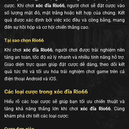
cược. Khi chơi
xóc đĩa Rio66
, người chơi sẽ đặt cược vào
số lượng mặt đỏ, mặt trắng hoặc kết hợp của chúng. Kết
quả được xác định bởi việc xóc đều và công bằng, mang
đến sự hồi hộp và cơ hội chiến thắng cao.
Tại sao chọn Rio66
Khi chơi
xóc đĩa Rio66
, người chơi được trải nghiệm nền
tảng an toàn, tốc độ xử lý nhanh và nhiều tính năng hỗ trợ.
Giao diện trực quan giúp đặt cược dễ dàng, theo dõi kết
quả tức thì và tối ưu hóa trải nghiệm chơi game trên cả
điện thoại Android và iOS.
Các loại cược trong xóc đĩa Rio66
Hiểu rõ các loại cược sẽ giúp bạn tối ưu chiến thuật và
tăng khả năng thắng lớn khi chơi
xóc đĩa Rio66
. Cùng
khám phá chi tiết các loại cược: