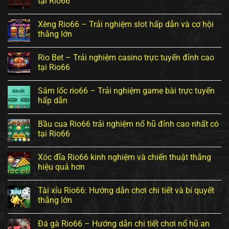
tại Rio66
Xèng Rio66 – Trải nghiệm slot hấp dẫn và cơ hội
thắng lớn
Rio Bet – Trải nghiệm casino trực tuyến đỉnh cao
tại Rio66
Sâm lốc rio66 – Trải nghiệm game bài trực tuyến
hấp dẫn
Bầu cua Rio66 trải nghiệm nổ hũ đỉnh cao nhất có
tại Rio66
Xóc đĩa Rio66 kinh nghiệm và chiến thuật thắng
hiệu quả hơn
Tài xỉu Rio66: Hướng dẫn chơi chi tiết và bí quyết
thắng lớn
Đá gà Rio66 – Hướng dẫn chi tiết chơi nổ hũ an