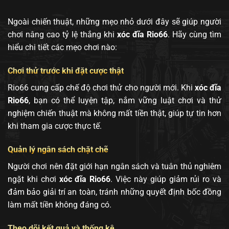
Ngoài chiến thuật, những mẹo nhỏ dưới đây sẽ giúp người
chơi nâng cao tỷ lệ thắng khi
xóc đĩa Rio66
. Hãy cùng tìm
hiểu chi tiết các mẹo chơi nào:
Chơi thử trước khi đặt cược thật
Rio66 cung cấp chế độ chơi thử cho người mới. Khi
xóc đĩa
Rio66
, bạn có thể luyện tập, nắm vững luật chơi và thử
nghiệm chiến thuật mà không mất tiền thật, giúp tự tin hơn
khi tham gia cược thực tế.
Quản lý ngân sách chặt chẽ
Người chơi nên đặt giới hạn ngân sách và tuân thủ nghiêm
ngặt khi chơi
xóc đĩa Rio66
. Việc này giúp giảm rủi ro và
đảm bảo giải trí an toàn, tránh những quyết định bốc đồng
làm mất tiền không đáng có.
Theo dõi kết quả và thống kê