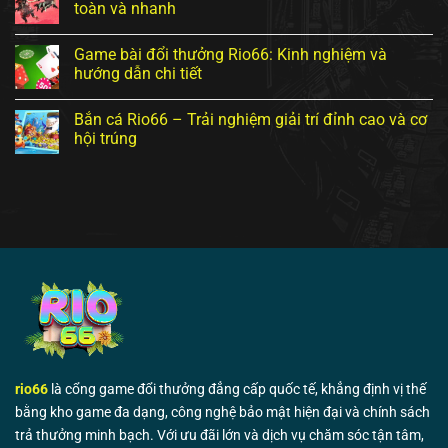
toàn và nhanh
Game bài đổi thưởng Rio66: Kinh nghiệm và
hướng dẫn chi tiết
Bắn cá Rio66 – Trải nghiệm giải trí đỉnh cao và cơ
hội trúng
rio66
là cổng game đổi thưởng đẳng cấp quốc tế, khẳng định vị thế
bằng kho game đa dạng, công nghệ bảo mật hiện đại và chính sách
trả thưởng minh bạch. Với ưu đãi lớn và dịch vụ chăm sóc tận tâm,