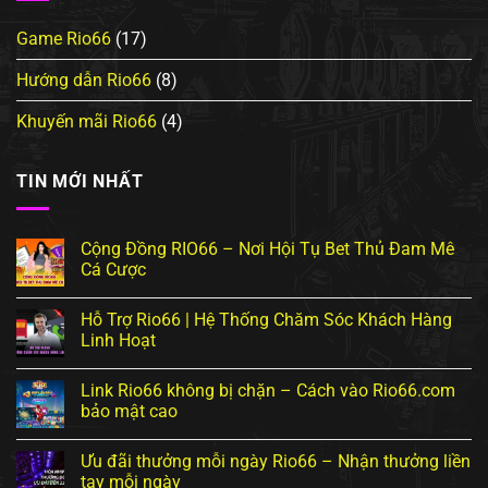
Game Rio66
(17)
Hướng dẫn Rio66
(8)
Khuyến mãi Rio66
(4)
TIN MỚI NHẤT
Cộng Đồng RIO66 – Nơi Hội Tụ Bet Thủ Đam Mê
Cá Cược
Hỗ Trợ Rio66 | Hệ Thống Chăm Sóc Khách Hàng
Linh Hoạt
Link Rio66 không bị chặn – Cách vào Rio66.com
bảo mật cao
Ưu đãi thưởng mỗi ngày Rio66 – Nhận thưởng liền
tay mỗi ngày