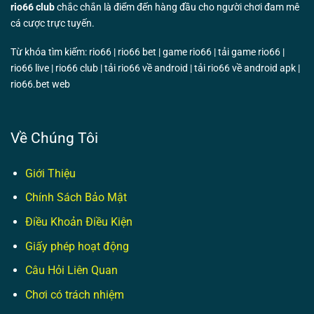
rio66 club
chắc chắn là điểm đến hàng đầu cho người chơi đam mê
cá cược trực tuyến.
Từ khóa tìm kiếm: rio66 | rio66 bet | game rio66 | tải game rio66 |
rio66 live | rio66 club | tải rio66 về android | tải rio66 về android apk |
rio66.bet web
Về Chúng Tôi
Giới Thiệu
Chính Sách Bảo Mật
Điều Khoản Điều Kiện
Giấy phép hoạt động
Câu Hỏi Liên Quan
Chơi có trách nhiệm