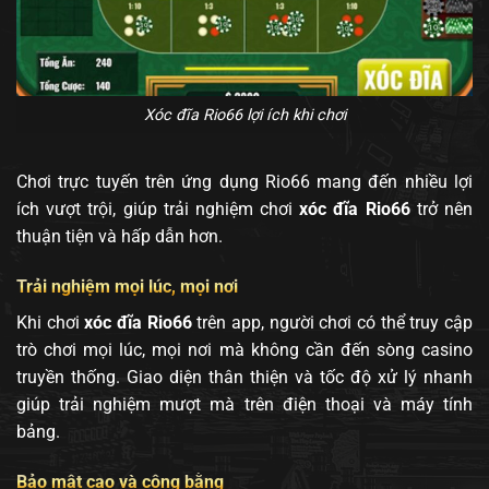
Xóc đĩa Rio66 lợi ích khi chơi
Chơi trực tuyến trên ứng dụng Rio66 mang đến nhiều lợi
ích vượt trội, giúp trải nghiệm chơi
xóc đĩa Rio66
trở nên
thuận tiện và hấp dẫn hơn.
Trải nghiệm mọi lúc, mọi nơi
Khi chơi
xóc đĩa Rio66
trên app, người chơi có thể truy cập
trò chơi mọi lúc, mọi nơi mà không cần đến sòng casino
truyền thống. Giao diện thân thiện và tốc độ xử lý nhanh
giúp trải nghiệm mượt mà trên điện thoại và máy tính
bảng.
Bảo mật cao và công bằng