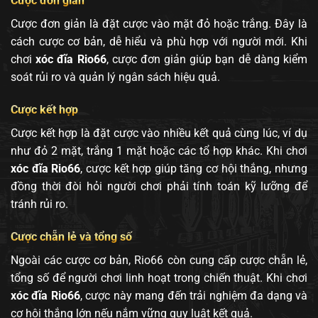
Cược đơn giản
Cược đơn giản là đặt cược vào mặt đỏ hoặc trắng. Đây là
cách cược cơ bản, dễ hiểu và phù hợp với người mới. Khi
chơi
xóc đĩa Rio66
, cược đơn giản giúp bạn dễ dàng kiểm
soát rủi ro và quản lý ngân sách hiệu quả.
Cược kết hợp
Cược kết hợp là đặt cược vào nhiều kết quả cùng lúc, ví dụ
như đỏ 2 mặt, trắng 1 mặt hoặc các tổ hợp khác. Khi chơi
xóc đĩa Rio66
, cược kết hợp giúp tăng cơ hội thắng, nhưng
đồng thời đòi hỏi người chơi phải tính toán kỹ lưỡng để
tránh rủi ro.
Cược chẵn lẻ và tổng số
Ngoài các cược cơ bản, Rio66 còn cung cấp cược chẵn lẻ,
tổng số để người chơi linh hoạt trong chiến thuật. Khi chơi
xóc đĩa Rio66
, cược này mang đến trải nghiệm đa dạng và
cơ hội thắng lớn nếu nắm vững quy luật kết quả.